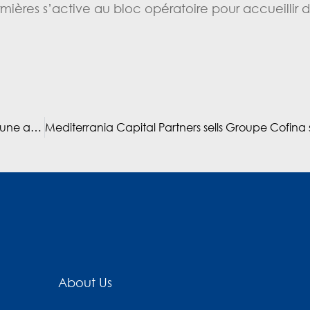
mières s’active au bloc opératoire pour accueillir 
Maroc : Mohamed Bouzoubaâ et TGCC, les secrets d’une ascension
About Us