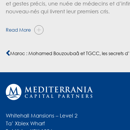
et gestes précis, une nuée de médecins et d’infir
nouveau-nés qui livrent leur premiers cris.
Read More
Whitehall Mansions – Level 2
Ta’ Xbiex Wharf