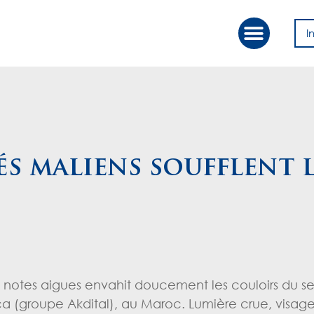
I
Our Approac
Value Creation
és maliens soufflent 
de notes aigues envahit doucement les couloirs du s
ca (groupe Akdital), au Maroc. Lumière crue, visa