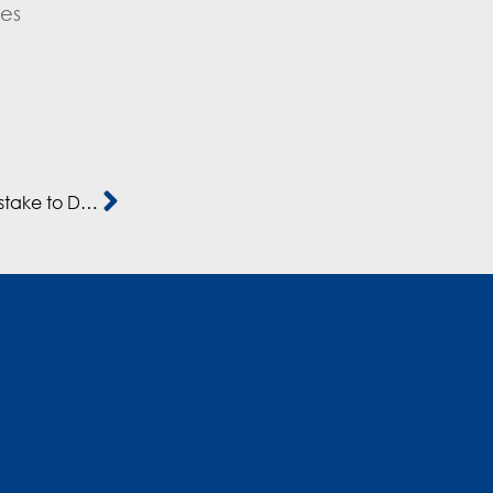
des
Mediterrania Capital Partners sells Groupe Cofina stake to Development Partners International