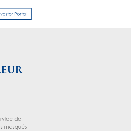
nvestor Portal
h
leur
ervice de
ges masqués