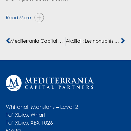
Read More
Mediterrania Capital Partners enables the largest-ever Private Equity exit in the Casablanca Stock Exchange
Akdital : Les nonuplés maliens soufflent leur première bougie
Whitehall Mansions – Level 2
Ta’ Xbiex Wharf
Ta’ Xbiex XBX 1026
Malta