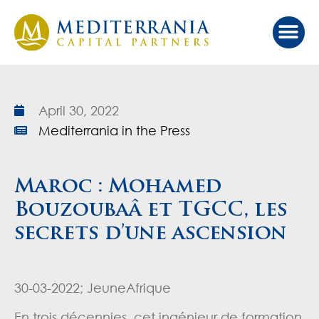
Our Ap
Value Cr
Investor Port
April 30, 2022
Mediterrania in the Press
Maroc : Mohamed
Bouzoubaâ et TGCC, les
secrets d’une ascension
30-03-2022; JeuneAfrique
En trois décennies, cet ingénieur de formation