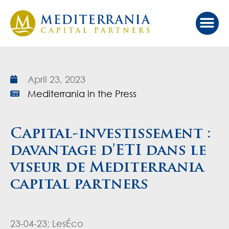
Our Ap
Value Cr
Investor Port
April 23, 2023
Mediterrania in the Press
Capital-investissement :
davantage d’ETI dans le
viseur de Mediterrania
capital partners
23-04-23; LesÉco