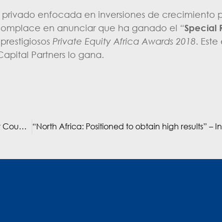
tal privado enfocada en inversiones de crecimiento
se complace en anunciar que ha ganado el
“
Special 
 prestigiosos
Private Equity Africa Awards 2018
. Este 
pital Partners lo gana.
Private Equity in Egypt – Article by Khaled Saba, Senior Country Advisor, Egypt