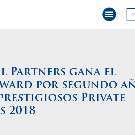
I
Our Approac
Value Creation
l Partners gana el
Award por segundo a
prestigiosos Private
s 2018