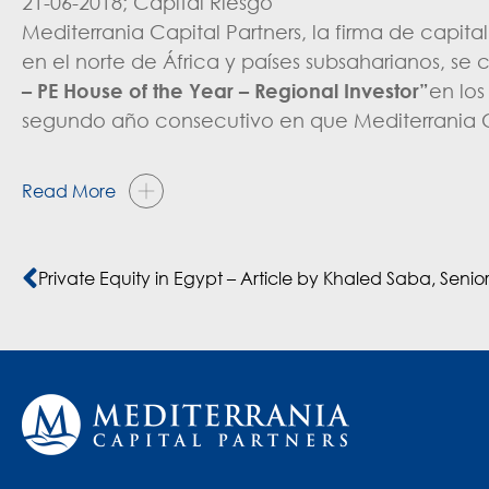
21-06-2018; Capital Riesgo
Mediterrania Capital Partners, la firma de capi
en el norte de África y países subsaharianos, 
– PE House of the Year – Regional Investor”
en los
segundo año consecutivo en que Mediterrania Ca
Read More