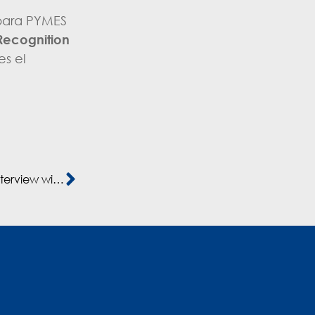
 para PYMES
Recognition
es el
“North Africa: Positioned to obtain high results” – Interview with Albert Alsina, by Private Equity International