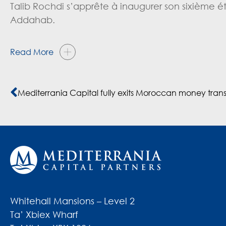
Talib Rochdi s’apprête à inaugurer son sixième 
Addahab.
Read More
Mediterrania Capital fully exits Moroccan money transf
Whitehall Mansions – Level 2
Ta’ Xbiex Wharf