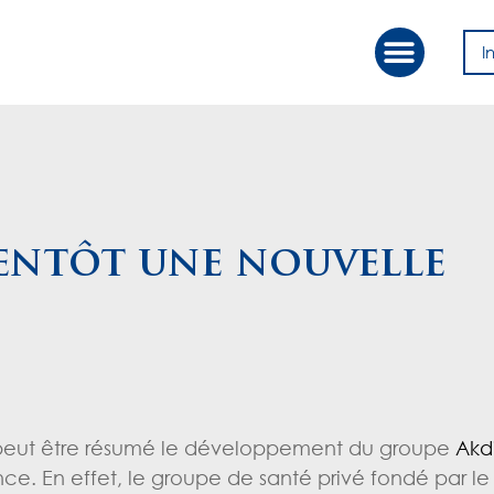
I
Our Approac
Value Creation
entôt une nouvelle
nsi peut être résumé le développement du groupe
Akd
ce. En effet, le groupe de santé privé fondé par l