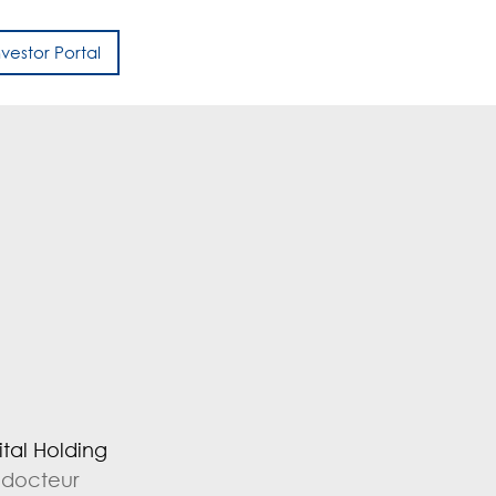
nvestor Portal
h
ital Holding
e docteur