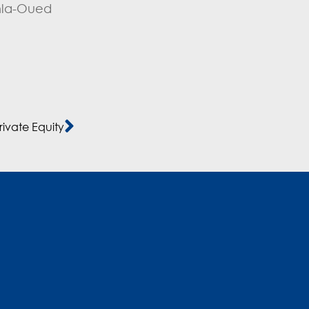
khla-Oued
ivate Equity