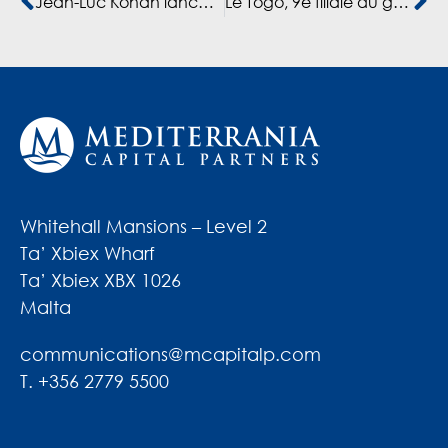
Jean-Luc Konan lance Cofina à l’assaut du marché togolais
Le Togo, 9e filiale du groupe financier Cofina
Whitehall Mansions – Level 2
Ta’ Xbiex Wharf
Ta’ Xbiex XBX 1026
Malta
communications@mcapitalp.com
T. +356 2779 5500