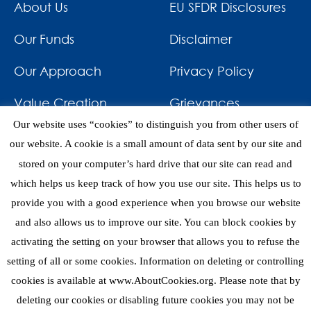
About Us
EU SFDR Disclosures
Our Funds
Disclaimer
Our Approach
Privacy Policy
Value Creation
Grievances
Our website uses “cookies” to distinguish you from other users of
Impact
News & Awards
our website. A cookie is a small amount of data sent by our site and
stored on your computer’s hard drive that our site can read and
Investments
Contact
which helps us keep track of how you use our site. This helps us to
provide you with a good experience when you browse our website
and also allows us to improve our site. You can block cookies by
activating the setting on your browser that allows you to refuse the
setting of all or some cookies. Information on deleting or controlling
eNews
cookies is available at www.AboutCookies.org. Please note that by
deleting our cookies or disabling future cookies you may not be