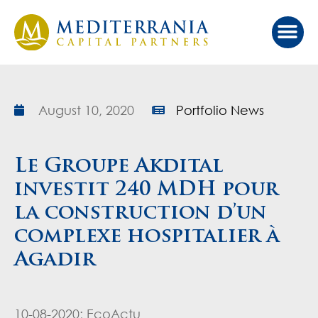
Our Ap
Value Cr
Investor Port
August 10, 2020
Portfolio News
Le Groupe Akdital
investit 240 MDH pour
la construction d’un
complexe hospitalier à
Agadir
10-08-2020; EcoActu