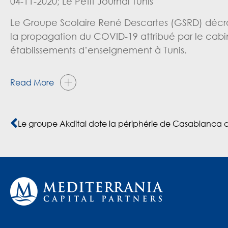
04-11-2020; Le Petit Journal Tunis
Le Groupe Scolaire René Descartes (GSRD) décroc
la propagation du COVID-19 attribué par le cabine
établissements d’enseignement à Tunis.
Read More