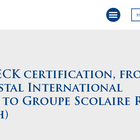
I
Our Approac
Value Creation
CK certification, fr
istal International
 to Groupe Scolaire 
h)