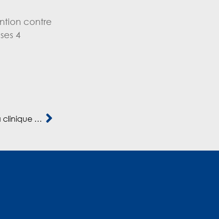
ntion contre
ses 4
PORTFOLIO Company – Akdital Holding rachète la clinique pédiatrique Atfal