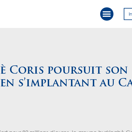
I
Our Approac
Value Creation
bè Coris poursuit son
en s’implantant au Ca