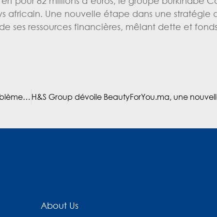
t pour 82 millions d’euros, le groupe burkinabè Co
 africain. Une nouvelle étape dans une stratégie 
 ses ressources financières, mêlant dette et fonds
H&S Group : 10 MMDH de CA en 2026, comme un emblème du Maroc qui gagne
About Us