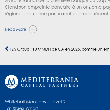
Avec le rachat de la première banque du Cap-Ver
étend son empreinte bancaire à un onzième pays
régionale soutenue par un renforcement récent de
Read More
Whitehall Mansions – Level 2
Ta’ Xbiex Wharf