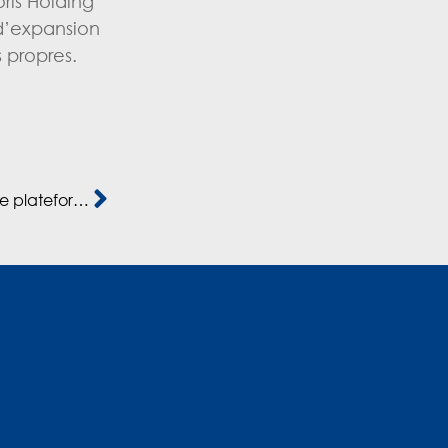
ris Holding
d’expansion
 propres.
H&S Group dévoile BeautyForYou.ma, une nouvelle plateforme e-commerce dédiée à la beauté au Maroc